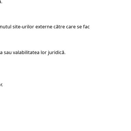
ă.
nutul site-urilor externe către care se fac
sau valabilitatea lor juridică.
r.