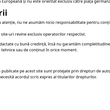
ea Europeană și nu este orientat exclusiv către piața german
ii
 cu atenție, nu ne asumăm nicio responsabilitate pentru conți
ite-uri revine exclusiv operatorilor respectivi.
edactate cu bună credință, însă nu garantăm completitudinea 
 tehnice sau de conținut în orice moment.
e publicate pe acest site sunt protejate prin drepturi de auto
ecesită acordul scris expres al titularilor drepturilor.