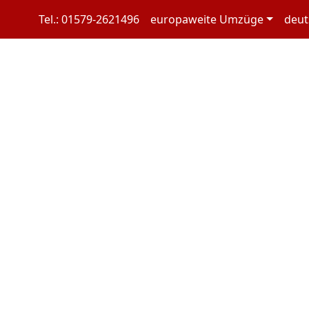
um
Tel.: 01579-2621496
europaweite Umzüge
deut