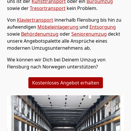
uns ist der
Kunsttransport
oder ein
Büroumzug
sowie der
Tresortransport
kein Problem.
Von
Klaviertransport
innerhalb
Flensburg
bis hin zu
aufwendigen
Möbeleinlagerung
und
Entsorgung
sowie
Behördenumzug
oder
Seniorenumzug
deckt
unsere Angebotspalette alle Ansprüche eines
modernen Umzugsunternehmens ab.
Wie können wir Dich bei Deinem Umzug von
Flensburg
nach Norwegen
unterstützen?
Kostenloses Angebot erhalten