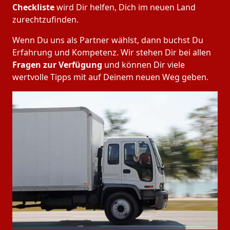
Checkliste
wird Dir helfen, Dich im neuen Land
zurechtzufinden.
Wenn Du uns als Partner wählst, dann buchst Du
Erfahrung und Kompetenz. Wir stehen Dir bei allen
Fragen zur Verfügung
und können Dir viele
wertvolle Tipps mit auf Deinem neuen Weg geben.