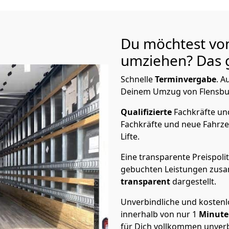
Du möchtest vo
umziehen? Das g
Schnelle
Terminvergabe
.
Au
Deinem Umzug von Flensburg
Qualifizierte
Fachkräfte u
Fachkräfte und neue Fahrze
Lifte.
Eine transparente Preispolit
gebuchten Leistungen zusam
transparent
dargestellt.
Unverbindliche und kosten
innerhalb von nur
1
Minut
für Dich vollkommen unverb