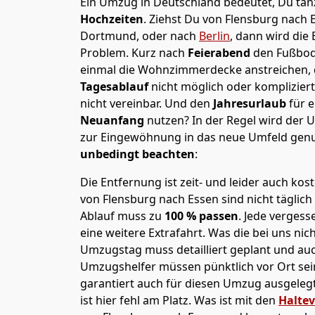
Ein Umzug in Deutschland bedeutet, Du tanz
Hochzeiten
. Ziehst Du von Flensburg nach
Dortmund, oder nach
Berlin
, dann wird die
Problem.
Kurz nach
Feierabend
den Fußbod
einmal die Wohnzimmerdecke anstreichen, da
Tagesablauf
nicht möglich oder komplizier
nicht vereinbar. Und den
Jahresurlaub
für 
Neuanfang
nutzen? In der Regel wird der
zur Eingewöhnung in das neue Umfeld genu
unbedingt beachten
:
Die Entfernung ist zeit- und leider auch kos
von Flensburg nach Essen sind nicht täglich
Ablauf muss zu
100 % passen
. Jede verges
eine weitere Extrafahrt. Was die bei uns nic
Umzugstag muss detailliert geplant und au
Umzugshelfer müssen pünktlich vor Ort sei
garantiert auch für diesen Umzug ausgelegt 
ist hier fehl am Platz. Was ist mit den
Halte