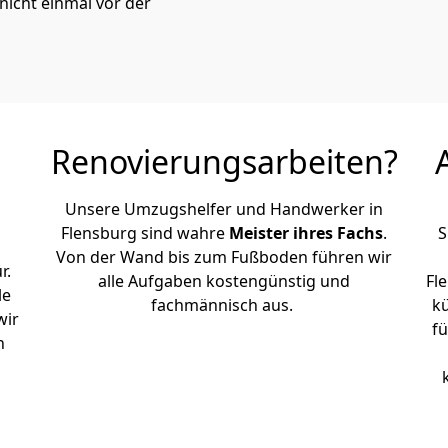
icht einmal vor der
Renovierungsarbeiten?
Unsere Umzugshelfer und Handwerker in
Flensburg sind wahre
Meister ihres Fachs
.
S
Von der Wand bis zum Fußboden führen wir
r.
alle Aufgaben kostengünstig und
Fl
le
fachmännisch aus.
k
wir
fü
h