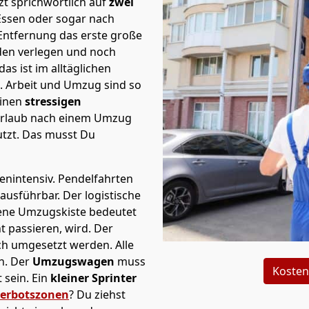
t sprichwörtlich auf
zwei
 Essen oder sogar nach
 Entfernung das erste große
en verlegen und noch
s ist im alltäglichen
t.
Arbeit und Umzug sind so
einen
stressigen
 Urlaub nach einem Umzug
tzt. Das musst Du
tenintensiv. Pendelfahrten
 ausführbar.
Der logistische
sene Umzugskiste bedeutet
ht passieren, wird.
Der
ch umgesetzt werden. Alle
n. Der
Umzugswagen
muss
Kosten
sein. Ein
kleiner Sprinter
verbotszonen
? Du ziehst