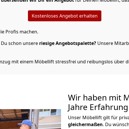
n
übersenden wir Dir ein Angebot
für Deinen Möbellift, da
Kostenloses Angebot erhalten
ie Profis machen.
t Du schon unsere
riesige Angebotspalette?
Unsere Mitarbe
zug mit einem Möbellift stressfrei und reibungslos über d
Wir haben mit M
Jahre Erfahrung
Unser Möbellift gilt für pr
gleichermaßen
. Du wünsch