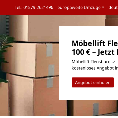
Tel.: 01579-2621496
europaweite Umzüge
deut
Möbellift Fl
100 € – Jetzt
Möbellift Flensburg ✓ g
kostenloses Angebot in
Angebot einholen