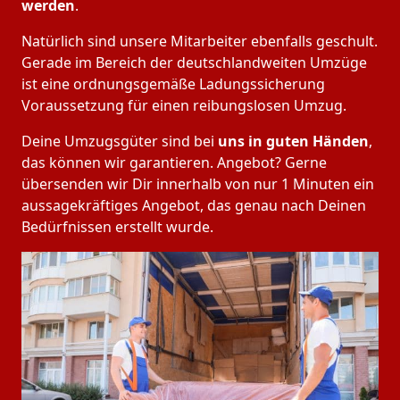
werden
.
Natürlich sind unsere Mitarbeiter ebenfalls geschult.
Gerade im Bereich der deutschlandweiten Umzüge
ist eine ordnungsgemäße Ladungssicherung
Voraussetzung für einen reibungslosen Umzug.
Deine Umzugsgüter sind bei
uns in guten Händen
,
das können wir garantieren. Angebot? Gerne
übersenden wir Dir innerhalb von nur 1 Minuten ein
aussagekräftiges Angebot, das genau nach Deinen
Bedürfnissen erstellt wurde.